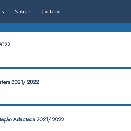
es
Noticias
Contactos
2022
sters 2021/ 2022
tação Adaptada 2021/ 2022