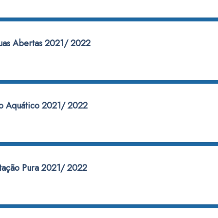
uas Abertas 2021/ 2022
o Aquático 2021/ 2022
tação Pura 2021/ 2022