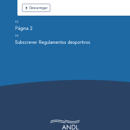
Ficheiro
Descarregar
Paginação
Página
‹‹
anterior
Página 2
Próxima
››
página
Subscrever Regulamentos desportivos