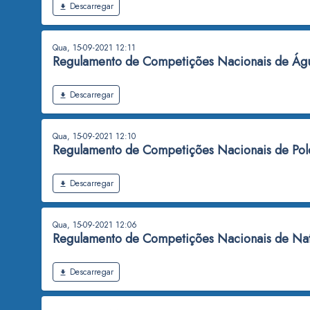
Ficheiro
Descarregar
Qua, 15-09-2021 12:11
Regulamento de Competições Nacionais de Ág
Ficheiro
Descarregar
Qua, 15-09-2021 12:10
Regulamento de Competições Nacionais de Pol
Ficheiro
Descarregar
Qua, 15-09-2021 12:06
Regulamento de Competições Nacionais de Na
Ficheiro
Descarregar